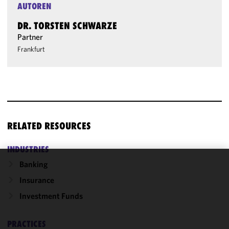
AUTOREN
DR. TORSTEN SCHWARZE
Partner
Frankfurt
RELATED RESOURCES
INDUSTRIES
Banking
We use
Insurance
cookies to
improve the
Investment Funds
functionality
and
PRACTICES
performance