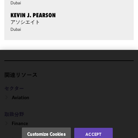
Dubai
KEVIN J. PEARSON
アソシエイト
Dubai
We use
cookies to
関連リソース
improve the
functionality
セクター
and
Aviation
performance
of this site
in
取扱分野
accordance
Finance
with our
Cookie
Customize Cookies
ACCEPT