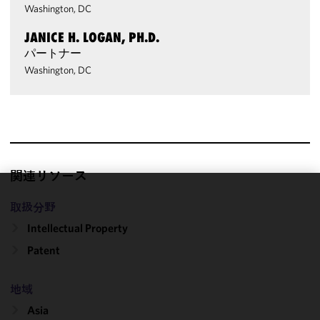
Washington, DC
JANICE H. LOGAN, PH.D.
パートナー
Washington, DC
関連リソース
We use
取扱分野
cookies to
Intellectual Property
improve the
Patent
functionality
and
performance
地域
of this site
Asia
in