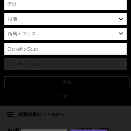
役職
所属オフィス
We use
cookies to
improve the
検索
functionality
and
リセット
performance
of this site
in
検索結果のフィルター
accordance
with our
並べ替え
検索結果の表示数