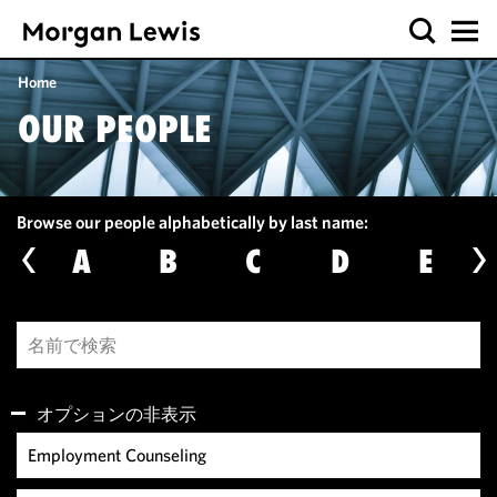
Home
OUR PEOPLE
Browse our people alphabetically by last name:
A
B
C
D
E
オプションの非表示