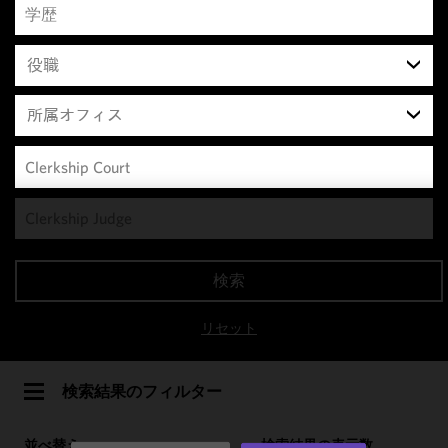
役職
所属オフィス
We use
cookies to
improve the
検索
functionality
and
リセット
performance
of this site
in
検索結果のフィルター
accordance
with our
並べ替え
検索結果の表示数