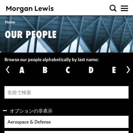
Home
OUR PEOPLE
Browse our people alphabetically by last name:
A
B
C
D
E
オプションの非表示