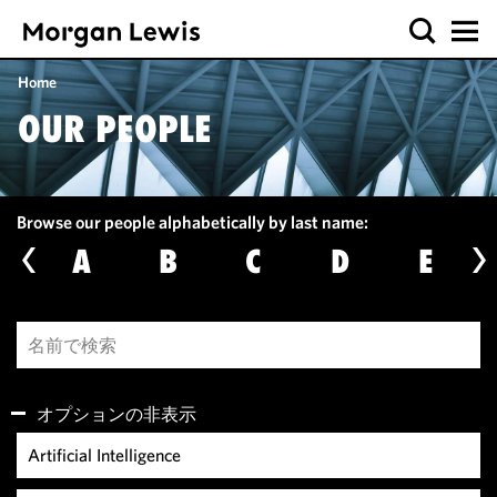
Home
OUR PEOPLE
Browse our people alphabetically by last name:
A
B
C
D
E
オプションの非表示