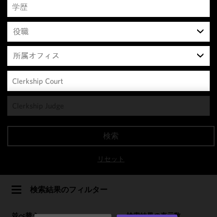
役職
所属オフィス
We use
cookies to
improve the
検索
functionality
and
リセット
performance
of this site
in
検索結果のフィルター
accordance
with our
並べ替え
検索結果の表示数