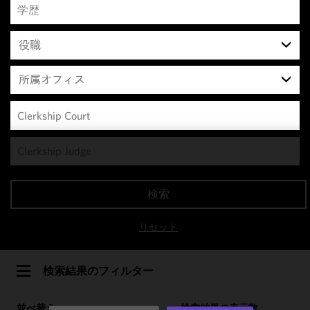
役職
所属オフィス
We use
cookies to
improve the
検索
functionality
and
リセット
performance
of this site
in
検索結果のフィルター
accordance
with our
並べ替え
検索結果の表示数