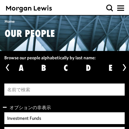
Home
OUR PEOPLE
Browse our people alphabetically by last name:
A
B
C
D
E
オプションの非表示