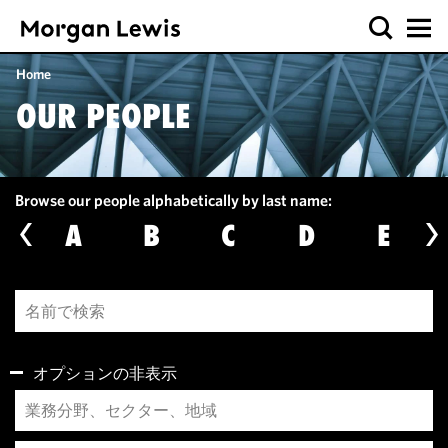
Home
OUR PEOPLE
Browse our people alphabetically by last name:
A
B
C
D
E
オプションの非表示