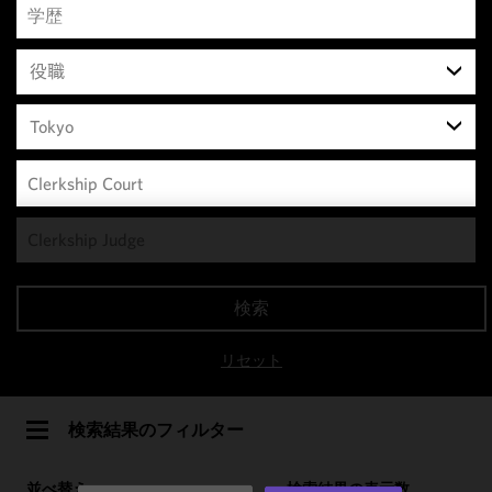
役職
Tokyo
We use
cookies to
improve the
検索
functionality
and
リセット
performance
of this site
in
検索結果のフィルター
accordance
with our
並べ替え
検索結果の表示数