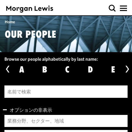
Home
OUR PEOPLE
Browse our people alphabetically by last name:
A
B
C
D
E
オプションの非表示