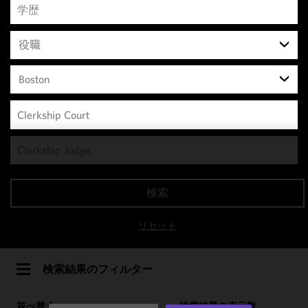
役職
Boston
We use
cookies to
improve the
検索
functionality
and
リセット
performance
of this site
in
検索結果のフィルター
accordance
with our
並べ替え
検索結果の表示数