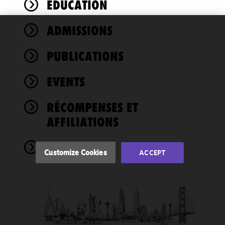
ÉDUCATION
ADMISSIONS
We use
cookies to
PUBLICATIONS
improve the
functionality
EVENTS
and
performance
of this site
RÉCOMPENSES ET
in
AFFILIATIONS
accordance
with our
NEWS
Cookie
Customize Cookies
ACCEPT
Policy
and
Privacy
Policy.
You
may review
and/or
modify your