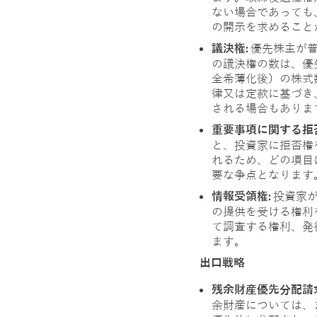
ない場合であっても
の開示を求めること
議決権:
優先株主が
の議決権の数は、優
全希薄化後）の株式
律又は定款に基づき
される場合もありま
重要事項に関する拒
と、投資家に拒否権
れるため、どの項目
要な争点となります
情報受領権:
投資家
の提供を受ける権利
て調査する権利、発
ます。
出口戦略
残余財産優先分配請
余財産については、