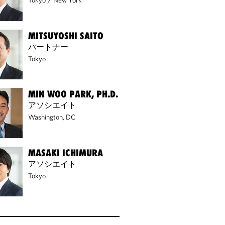
Tokyo
/
New York
MITSUYOSHI SAITO
パートナー
Tokyo
MIN WOO PARK, PH.D.
アソシエイト
Washington, DC
MASAKI ICHIMURA
アソシエイト
Tokyo