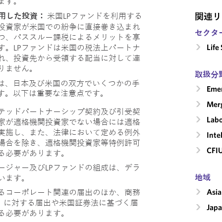
ます。
利用した投資：
米国LPファンドを利用する
関連リ
投資家が米国での紛争に直接巻き込まれ
セクタ
つ、パススルー課税によるメリットを享
Life
す。LPファンドは米国の税法上パートナ
れ、投資先から受領する配当に対して連
りません。
取扱分
は、日本及び米国の双方でいくつかの手
Emer
す。以下は重要な注意点です。
Merg
テッドパートナーシップ契約及び引受契
Labo
家が適格機関投資家でない場合には適格
実施し、また、法律において定める例外
Inte
場合を除き、適格機関投資家等特例許可
CFI
る必要があります。
ージャー及びLPファンドの組成は、デラ
地域
います。
Asia
るコーポレート関連の届出のほか、商務
A）に対する届出や米国証券法に基づく届
Jap
る必要があります。