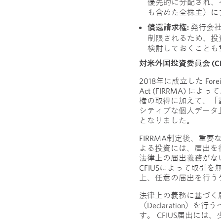
優先的に分配され、
も含めた全株主）に
償還請求権:
発行会
制限されるため、投
検討しておくことも
対米外国投資委員会 (CF
2018年に成立した Foreign I
Act (FIRRMA)
権の取得に加えて、「
シティブな個人データ」
となりました。
FIRRMA制定後、重
よる投資には、届出を
法律上の届出義務がな
CFIUSによって取引
上、任意の届出を行う
法律上の義務に基づく
（Declaration
す。 CFIUS届出には