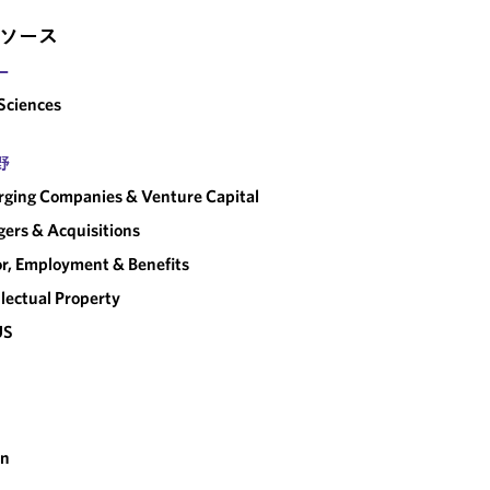
ソース
ー
 Sciences
野
ging Companies & Venture Capital
ers & Acquisitions
r, Employment & Benefits
llectual Property
US
an