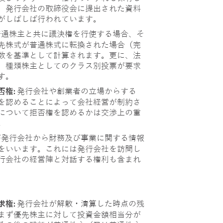
、発行会社の取締役会に提出された資料
がしばしば行われています。
普通株主と共に議決権を行使する場合、そ
先株式が普通株式に転換された場合（完
数を基準として計算されます。更に、法
、種類株主としてのクラス別投票が要求
す。
否権:
発行会社や創業者の立場からする
を認めることによって会社経営が制約さ
について拒否権を認めるかは交渉上の重
。
が発行会社から財務及び事業に関する情報
をいいます。これには発行会社を訪問し
行会社の経営陣と対話する権利も含まれ
求権:
発行会社が解散・清算した時点の残
まず優先株主に対して投資金額相当分が