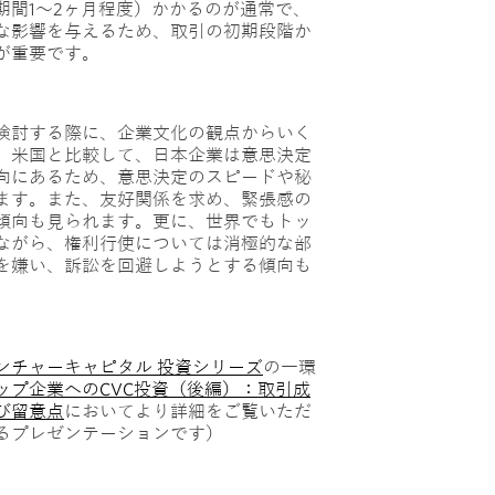
期間1～2ヶ月程度）かかるのが通常で、
な影響を与えるため、取引の初期段階か
が重要です。
検討する際に、企業文化の観点からいく
。米国と比較して、日本企業は意思決定
向にあるため、意思決定のスピードや秘
ます。また、友好関係を求め、緊張感の
傾向も見られます。更に、世界でもトッ
ながら、権利行使については消極的な部
を嫌い、訴訟を回避しようとする傾向も
ンチャーキャピタル 投資シリーズ
の一環
ップ企業へのCVC投資（後編）：取引成
び留意点
においてより詳細をご覧いただ
るプレゼンテーションです）