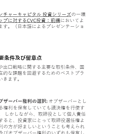
ンチャーキャピタル 投資シリーズ
の一環
ップに対するCVC投資：前編
においてよ
ます。（日本語によるプレゼンテーショ
要条件及び留意点
や出口戦略に関する主要な取引条件、国
在的な課題を回避するためのベストプラ
いきます。
ブザーバー権利の選択:
オブザーバーとし
る権利を保有していても議決権を行使す
。 しかしながら、取締役として個人責任
すると、投資家にとって取締役選任権よ
利の方が好ましいということも考えられ
及びオブザーバー権利のいずれも保有し