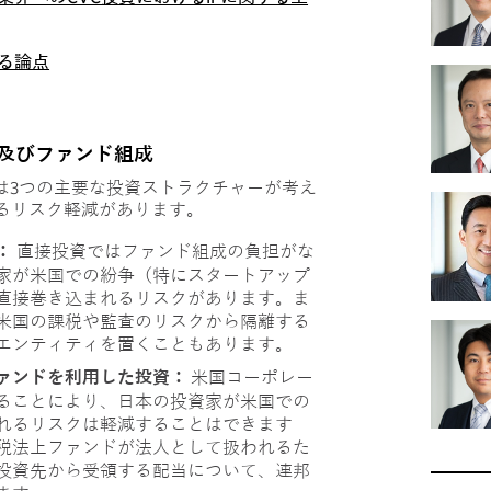
る論点
及びファンド組成
ては3つの主要な投資ストラクチャーが考え
るリスク軽減があります。
：
直接投資ではファンド組成の負担がな
家が米国での紛争（特にスタートアップ
直接巻き込まれるリスクがあります。ま
米国の課税や監査のリスクから隔離する
エンティティを置くこともあります。
ァンドを利用した投資：
米国コーポレー
ることにより、日本の投資家が米国での
れるリスクは軽減することはできます
税法上ファンドが法人として扱われるた
投資先から受領する配当について、連邦