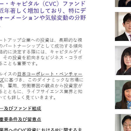
ー・キャピタル（CVC）ファンド
近年著しく増加しており、特にデ
ォーメーションや気候変動の分野
。
タートアップ企業への投資は、長期的な視
のパートナーシップとして成功する傾向
略的に決定する際には、キャピタルゲイ
、その投資を前向きなビジネス・コラボ
ることも重要です。
ルイスの
日本コーポレート・ベンチャー
ズ
に基づき、このダイナミックな市場に
件、雇用、労働要因の観点から投資家が
るとともに、ライフサイエンス業界と知
ついても詳しく見ていきます。
ー及びファンド組成
重要条件及び留意点
業界へのCVC投資におけるIPに関する主