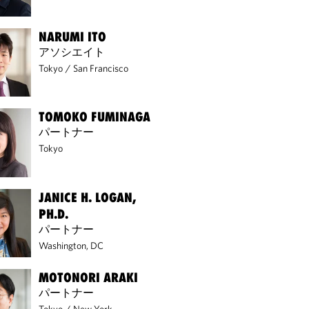
NARUMI ITO
アソシエイト
Tokyo
/
San Francisco
TOMOKO FUMINAGA
パートナー
Tokyo
JANICE H. LOGAN,
PH.D.
パートナー
Washington, DC
MOTONORI ARAKI
パートナー