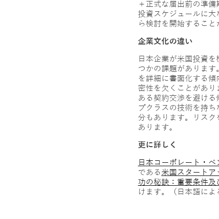
＋正式な届出前の準備
投資スケジュールに大
ら検討を開始すること
企業文化の違い
日本企業が米国投資を
つかの課題があります
を詳細に書面化する傾
密性を欠くことがあり
ある契約交渉を避ける
プクラスの技術を持ち
分もあります。リスク
あります。
更に詳しく
日本コーポレート・ベ
である
米国スタートア
功の秘訣：重要条件及
けます。（日本語によ