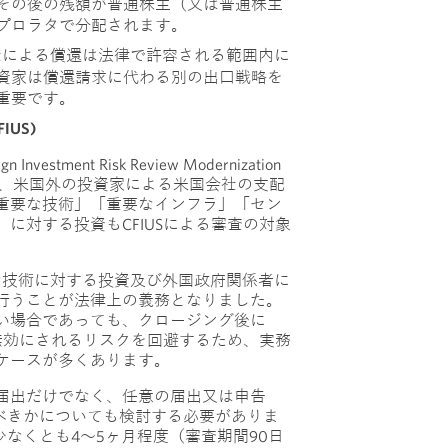
その後の残額が普通株主（又は普通株主
プロラタで分配されます。
社による償還は法律で許容される範囲内に
資家は償還請求に代わる別の出口戦略を
重要です。
IUS)
nvestment Risk Review Modernization
 によって、米国外の投資家による米国会社の支配
重要な技術」「重要なインフラ」「セン
に対する投資もCFIUSによる審査の対象
要な技術に対する投資及び外国政府関係者に
行うことが法律上の義務となりました。
い場合であっても、クロージング後に
を無効にされるリスクを回避するため、実務
ケースが多くあります。
届出だけでなく、任意の届出又は申告
）を行うべきかについても検討する必要がありま
、少なくとも4～5ヶ月程度（審査期間90日