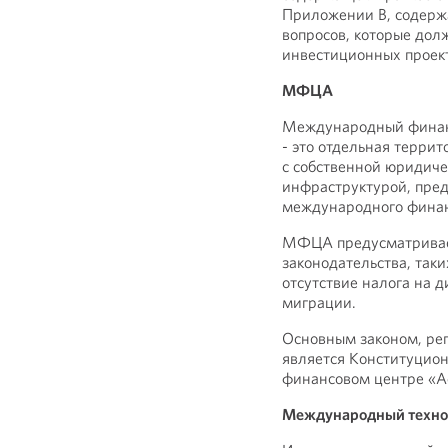
Приложении В, содерж
вопросов, которые дол
инвестиционных проек
МФЦА
Международный финан
- это отдельная террит
с собственной юридиче
инфраструктурой, пре
международного финан
МФЦА предусматривает
законодательства, так
отсутствие налога на 
миграции.
Основным законом, р
является Конституцио
финансовом центре «Ас
Международный техно