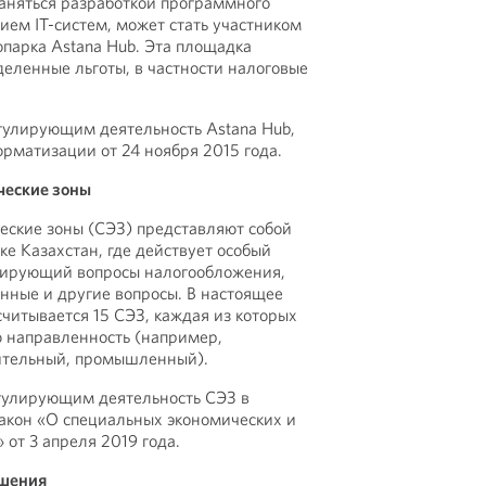
аняться разработкой программного
ием IT-систем, может стать участником
парка Astana Hub. Эта площадка
еленные льготы, в частности налоговые
гулирующим деятельность Astana Hub,
орматизации от 24 ноября 2015 года.
ческие зоны
еские зоны (СЭЗ) представляют собой
ке Казахстан, где действует особый
лирующий вопросы налогообложения,
нные и другие вопросы. В настоящее
считывается 15 СЭЗ, каждая из которых
 направленность (например,
оительный, промышленный).
гулирующим деятельность СЭЗ в
Закон «О специальных экономических и
 от 3 апреля 2019 года.
шения