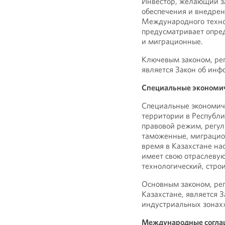
Инвестор, желающий з
обеспечения и внедрен
Международного техно
предусматривает опред
и миграционные.
Ключевым законом, ре
является Закон об инф
Специальные экономи
Специальные экономич
территории в Республи
правовой режим, регу
таможенные, миграцио
время в Казахстане на
имеет свою отраслевую
технологический, стр
Основным законом, ре
Казахстане, является 
индустриальных зонах»
Международные согла