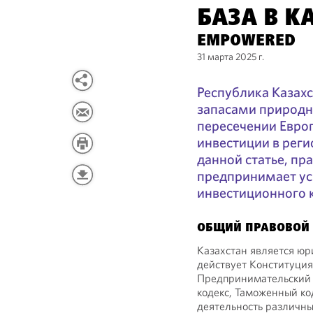
БАЗА В К
EMPOWERED
31 марта 2025 г.
Республика Казах
запасами природны
пересечении Европ
инвестиции в регио
данной статье, пр
предпринимает ус
инвестиционного 
ОБЩИЙ ПРАВОВОЙ
Казахстан является юр
действует Конституция
Предпринимательский к
кодекс, Таможенный ко
деятельность различны