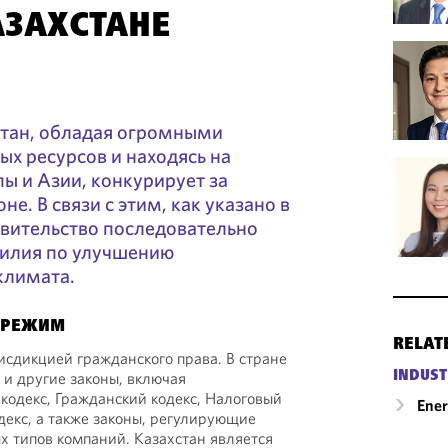
АЗАХСТАНЕ
стан, обладая огромными
х ресурсов и находясь на
ы и Азии, конкурирует за
не. В связи с этим, как указано в
авительство последовательно
илия по улучшению
климата.
 РЕЖИМ
RELAT
исдикцией гражданского права. В стране
INDUST
 и другие законы, включая
одекс, Гражданский кодекс, Налоговый
Ene
декс, а также законы, регулирующие
х типов компаний. Казахстан является