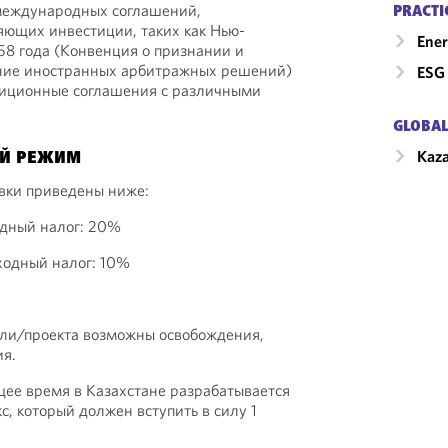
международных соглашений,
PRACTI
щих инвестиции, таких как Нью-
Ener
58 года (Конвенция о признании и
ние иностранных арбитражных решений)
ESG 
тиционные соглашения с различными
GLOBAL
Kaz
Й РЕЖИМ
вки приведены ниже:
дный налог: 20%
одный налог: 10%
сли/проекта возможны освобождения,
ия.
щее время в Казахстане разрабатывается
с, который должен вступить в силу 1