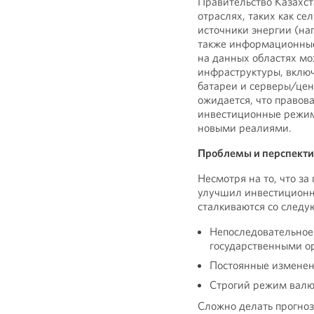
Правительство Казахст
отраслях, таких как се
источники энергии (нап
также информационные
на данных областях мо
инфраструктуры, вклю
батареи и серверы/цен
ожидается, что правов
инвестиционные режимы
новыми реалиями.
Проблемы и перспект
Несмотря на то, что за
улучшил инвестиционн
сталкиваются со след
Непоследовательное
государственными о
Постоянные изменен
Строгий режим валю
Сложно делать прогно