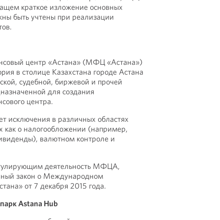
ащем краткое изложение основных
жны быть учтены при реализации
тов.
совый центр «Астана» (МФЦ «Астана»)
ория в столице Казахстана городе Астана
ской, судебной, биржевой и прочей
дназначенной для создания
сового центра.
 исключения в различных областях
их как о налогообложении (например,
дивиденды), валютном контроле и
егулирующим деятельность МФЦА,
нный закон о Международном
тана» от 7 декабря 2015 года.
парк Astana Hub