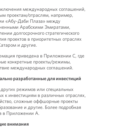
заключения международных соглашений,
ым проектам/отраслям, например,
ии «Абу-Даби Плаза» между
иненными Арабскими Эмиратами,
лении долгосрочного стратегического
тия проектов в приоритетных отраслях
атаром и другие.
рмация приведена в Приложении C, где
рые конкретные проекты/режимы,
твие международных соглашений.
ально разработанные для инвестиций
 других режимов или специальных
х к инвестициям в различных отраслях,
зяйство, сложные оффшорные проекты
бразование и другие. Более подробная
 в Приложении А.
щие внимания