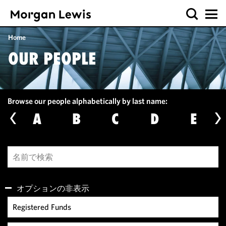
Home
OUR PEOPLE
Browse our people alphabetically by last name:
A
B
C
D
E
オプションの非表示