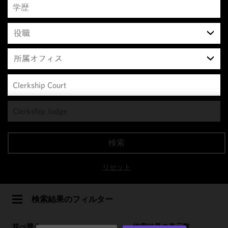
役職
所属オフィス
We use
cookies to
improve the
検索
functionality
and
リセット
performance
of this site
in
検索結果のフィルター
accordance
with our
並べ替え
検索結果の表示数