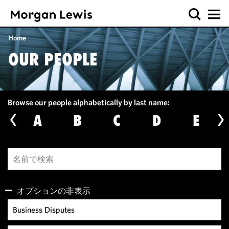
Home
OUR PEOPLE
Browse our people alphabetically by last name:
A
B
C
D
E
オプションの非表示