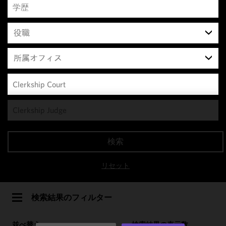
役職
所属オフィス
We use
cookies to
improve the
検索
functionality
and
リセット
performance
of this site
in
検索結果のフィルター
accordance
with our
並べ替え
検索結果の表示数