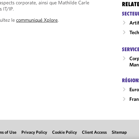
 aspects corporate, ainsi que Mathilde Carle
RELAT
s IT/IP.
SECTEU
ultez le
communiqué Xplore
.
Arti
Tech
SERVIC
Corp
Man
RÉGION
Eur
Fran
ms of Use
Privacy Policy
Cookie Policy
Client Access
Sitemap