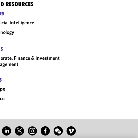
ED RESOURCES
RS
ficial Intelligence
nology
ES
orate, Finance & Investment
agement
S
ope
ce