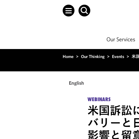
Our Services
Home
>
Our Thinking
>
Events
>
米
English
WEBINARS
米国訴訟
バリーと
影響と留