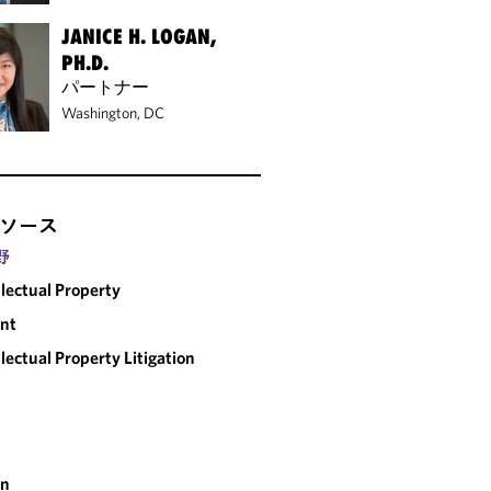
JANICE H. LOGAN,
PH.D.
パートナー
Washington, DC
ソース
野
llectual Property
nt
llectual Property Litigation
an