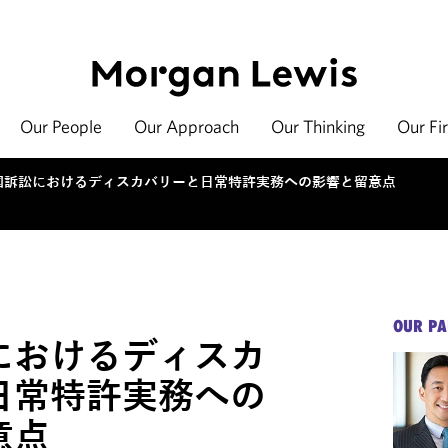
Our People
Our Approach
Our Thinking
Our Fi
国訴訟におけるディスカバリーと日常特許実務への影響と留意点
OUR PA
におけるディスカ
日常特許実務への
意点