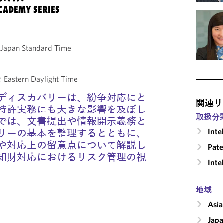
CADEMY SERIES
Japan Standard Time
astern Daylight Time
ディスカバリーは、紛争対応にと
関連リ
特許実務にも大きな影響を及ぼし
取扱分
では、文書提出や情報開示義務と
Inte
リーの基本を整理するとともに、
や対応上の留意点について解説し
Pate
知財対応におけるリスク管理の視
Inte
。
地域
Asia
Jap