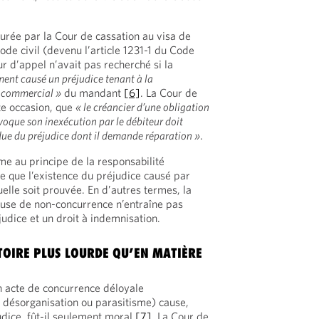
surée par la Cour de cassation au visa de
Code civil (devenu l’article 1231-1 du Code
our d’appel n’avait pas recherché si la
ment causé un préjudice tenant à la
 commercial »
du mandant
[6]
. La Cour de
te occasion, que
« le créancier d’une obligation
oque son inexécution par le débiteur doit
endue du préjudice dont il demande réparation »
.
me au principe de la responsabilité
se que l’existence du préjudice causé par
elle soit prouvée. En d’autres termes, la
lause de non-concurrence n’entraîne pas
dice et un droit à indemnisation.
OIRE PLUS LOURDE QU’EN MATIÈRE
un acte de concurrence déloyale
 désorganisation ou parasitisme) cause,
dice, fût-il seulement moral
[7]
. La Cour de