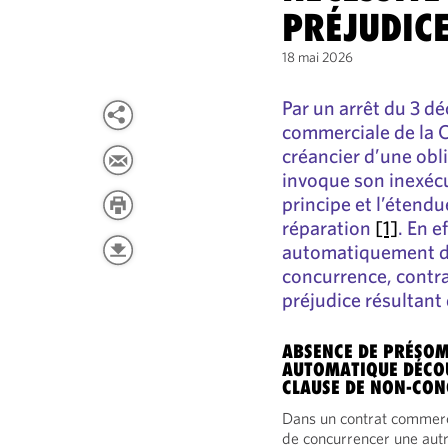
PRÉJUDICE
18 mai 2026
Par un arrêt du 3 
commerciale de la C
créancier d’une obl
invoque son inexécut
principe et l’étend
réparation
[1]
. En e
automatiquement de 
concurrence, contr
préjudice résultant
ABSENCE DE PRÉSOM
AUTOMATIQUE DÉCOU
CLAUSE DE NON-CO
Dans un contrat commercia
de concurrencer une autr