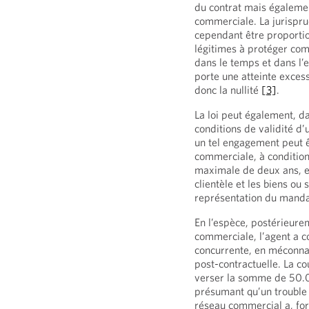
du contrat mais égalemen
commerciale. La jurispru
cependant être proportion
légitimes à protéger comp
dans le temps et dans l
porte une atteinte excess
donc la nullité
[3]
.
La loi peut également, da
conditions de validité d
un tel engagement peut ê
commerciale, à condition 
maximale de deux ans, et 
clientèle et les biens ou 
représentation du mand
En l’espèce, postérieure
commerciale, l’agent a c
concurrente, en méconna
post-contractuelle. La c
verser la somme de 50.0
présumant qu’un trouble 
réseau commercial a, forc