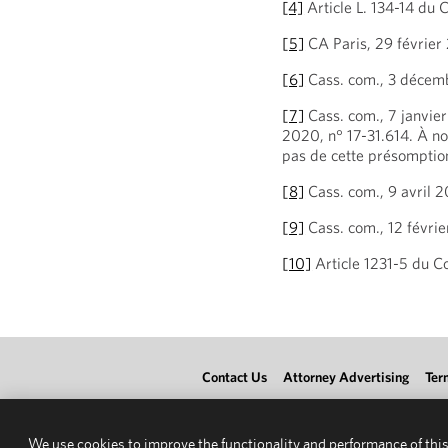
[4]
Article L. 134-14 du
[5]
CA Paris, 29 février
[6]
Cass. com., 3 décem
[7]
Cass. com., 7 janvier
2020, n° 17-31.614. À no
pas de cette présomption
[8]
Cass. com., 9 avril 
[9]
Cass. com., 12 févrie
[10]
Article 1231-5 du Co
Contact Us
Attorney Advertising
Ter
We use cookies to improve the functionality and performance of this