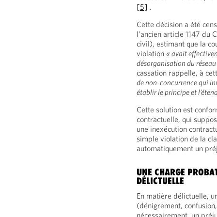
[5]
.
Cette décision a été cen
l’ancien article 1147 du 
civil), estimant que la c
violation
« avait effective
désorganisation du réseau
cassation rappelle, à cet
de non-concurrence qui inv
établir le principe et l’ét
Cette solution est confor
contractuelle, qui suppo
une inexécution contractu
simple violation de la c
automatiquement un préju
UNE CHARGE PROBAT
DÉLICTUELLE
En matière délictuelle, 
(dénigrement, confusion,
nécessairement, un préju