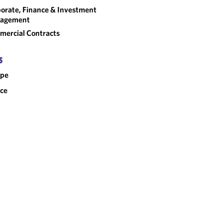
orate, Finance & Investment
agement
ercial Contracts
S
ope
ce