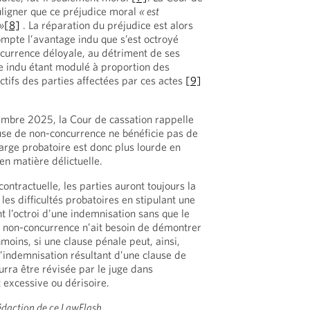
ligner que ce préjudice moral
« est
»
[8]
. La réparation du préjudice est alors
mpte l’avantage indu que s’est octroyé
ncurrence déloyale, au détriment de ses
e indu étant modulé à proportion des
ctifs des parties affectées par ces actes
[9]
embre 2025, la Cour de cassation rappelle
use de non-concurrence ne bénéficie pas de
arge probatoire est donc plus lourde en
en matière délictuelle.
ontractuelle, les parties auront toujours la
 les difficultés probatoires en stipulant une
t l’octroi d’une indemnisation sans que le
e non-concurrence n’ait besoin de démontrer
moins, si une clause pénale peut, ainsi,
indemnisation résultant d’une clause de
urra être révisée par le juge dans
t excessive ou dérisoire.
rédaction de ce LawFlash.