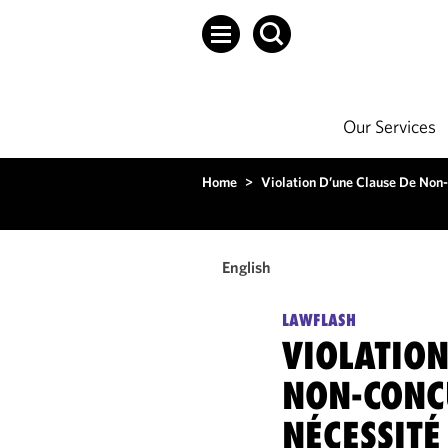
Our Services
Home
>
Violation D’une Clause De Non-
English
LAWFLASH
VIOLATION
NON-CONC
NÉCESSITÉ