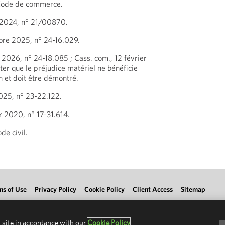
 Code de commerce.
 2024, n° 21/00870.
bre 2025, n° 24-16.029.
 2026, n° 24-18.085 ; Cass. com., 12 février
ter que le préjudice matériel ne bénéficie
 et doit être démontré.
2025, n° 23-22.122.
r 2020, n° 17-31.614.
de civil.
ms of Use
Privacy Policy
Cookie Policy
Client Access
Sitemap
 site in accordance with our
Cookie Policy