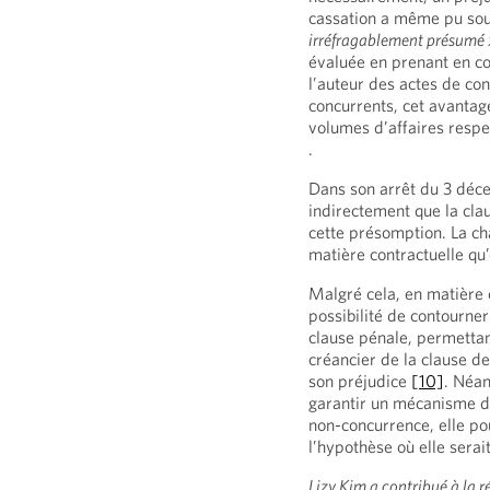
cassation a même pu sou
irréfragablement présumé 
évaluée en prenant en co
l’auteur des actes de co
concurrents, cet avantag
volumes d’affaires respe
.
Dans son arrêt du 3 déc
indirectement que la cla
cette présomption. La ch
matière contractuelle qu’
Malgré cela, en matière c
possibilité de contourner
clause pénale, permettan
créancier de la clause d
son préjudice
[10]
. Néan
garantir un mécanisme d’
non-concurrence, elle po
l’hypothèse où elle serai
Lizy Kim a contribué à la 