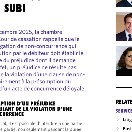
 SUBI
décembre 2025, la chambre
our de cassation rappelle que le
igation de non-concurrence qui
ion par le débiteur doit établir le
ue du préjudice dont il demande
ffet, un préjudice ne résulte pas
la violation d’une clause de non-
airement à la présomption du
 d’un acte de concurrence déloyale.
RELAT
PTION D’UN PRÉJUDICE
LANT DE LA VIOLATION D’UNE
SERVIC
NCURRENCE
Liti
l, il est possible d’interdire à une partie
Busi
e partie, non seulement pendant la durée