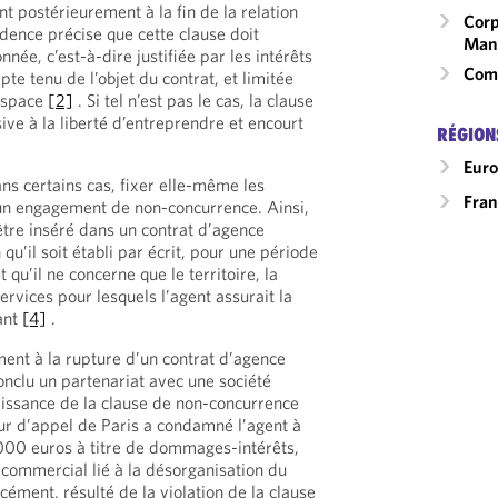
t postérieurement à la fin de la relation
Corp
dence précise que cette clause doit
Man
née, c’est-à-dire justifiée par les intérêts
Comm
te tenu de l’objet du contrat, et limitée
’espace
[2]
. Si tel n’est pas le cas, la clause
ive à la liberté d’entreprendre et encourt
RÉGION
Eur
ns certains cas, fixer elle-même les
Fran
’un engagement de non-concurrence. Ainsi,
tre inséré dans un contrat d’agence
qu’il soit établi par écrit, pour une période
qu’il ne concerne que le territoire, la
services pour lesquels l’agent assurait la
ant
[4]
.
ment à la rupture d’un contrat d’agence
onclu un partenariat avec une société
issance de la clause de non-concurrence
our d’appel de Paris a condamné l’agent à
00 euros à titre de dommages-intérêts,
commercial lié à la désorganisation du
ément, résulté de la violation de la clause