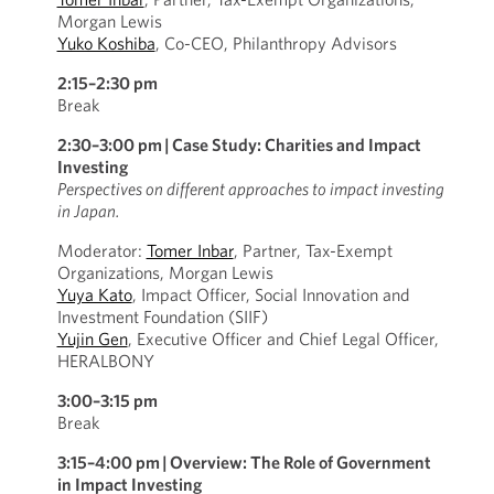
Morgan Lewis
Yuko Koshiba
, Co-CEO, Philanthropy Advisors
2:15–2:30 pm
Break
2:30–3:00 pm
|
Case Study: Charities and Impact
Investing
Perspectives on different approaches to impact investing
in Japan.
Moderator:
Tomer Inbar
, Partner, Tax-Exempt
Organizations, Morgan Lewis
Yuya Kato
, Impact Officer, Social Innovation and
Investment Foundation (SIIF)
Yujin Gen
, Executive Officer and Chief Legal Officer,
HERALBONY
3:00–3:15 pm
Break
3:15–4:00 pm
|
Overview: The Role of Government
in Impact Investing