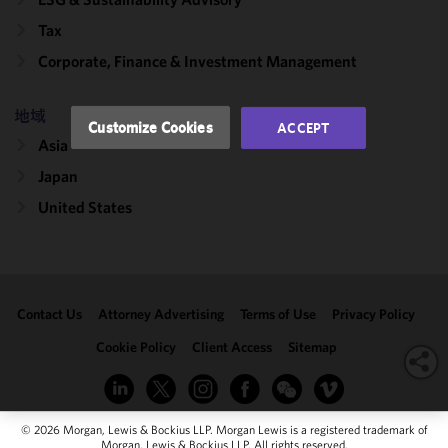
performance
Tax
of this site
in
Corporate, Finance & Investment Management
accordance
with our
地域
Cookie
Customize Cookies
ACCEPT
Policy
and
Asia
Privacy
Japan
Policy.
You
may review
United States
and/or
modify your
cookie
selection by
Contact Us
Attorney Advertising
Terms of Use
Privacy Policy
clicking
"Customize
Cookie Policy
Client Access
Sitemap
Cookies."
© 2026 Morgan, Lewis & Bockius LLP. Morgan Lewis is a registered trademark of
Morgan, Lewis & Bockius LLP. All rights reserved.