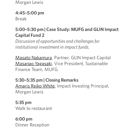
Morgan Lewis
4:45–5:00 pm
Break
5:00–5:30 pm
|
Case Study: MUFG and GLIN Impact
Capital Fund 2
Discussion of opportunities and challenges for
institutional investment in impact funds.
Masato Nakamura
, Partner, GLIN Impact Capital
Masanao Yagasaki
, Vice President, Sustainable
Finance Team, MUFG
5:30–5:35 pm
|
Closing Remarks
Amaris Reiko White
, Impact Investing Principal,
Morgan Lewis
5:35 pm
Walk to restaurant
6:00 pm
Dinner Reception