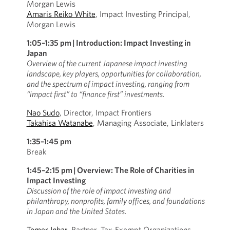
Morgan Lewis
Amaris Reiko White
, Impact Investing Principal,
Morgan Lewis
1:05–1:35 pm
|
Introduction: Impact Investing in
Japan
Overview of the current Japanese impact investing
landscape, key players, opportunities for collaboration,
and the spectrum of impact investing, ranging from
“impact first” to “finance first” investments.
Nao Sudo
, Director, Impact Frontiers
Takahisa Watanabe
, Managing Associate, Linklaters
1:35–1:45 pm
Break
1:45–2:15 pm
|
Overview: The Role of Charities in
Impact Investing
Discussion of the role of impact investing and
philanthropy, nonprofits, family offices, and foundations
in Japan and the United States.
Tomer Inbar
, Partner, Tax-Exempt Organizations,