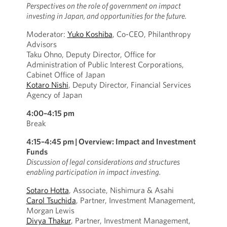
Perspectives on the role of government on impact
investing in Japan, and opportunities for the future.
Moderator:
Yuko Koshiba
, Co-CEO, Philanthropy
Advisors
Taku Ohno, Deputy Director, Office for
Administration of Public Interest Corporations,
Cabinet Office of Japan
Kotaro Nishi
, Deputy Director, Financial Services
Agency of Japan
4:00–4:15 pm
Break
4:15–4:45 pm
|
Overview: Impact and Investment
Funds
Discussion of legal considerations and structures
enabling participation in impact investing.
Sotaro Hotta
, Associate, Nishimura & Asahi
Carol Tsuchida
, Partner, Investment Management,
Morgan Lewis
Divya Thakur
, Partner, Investment Management,