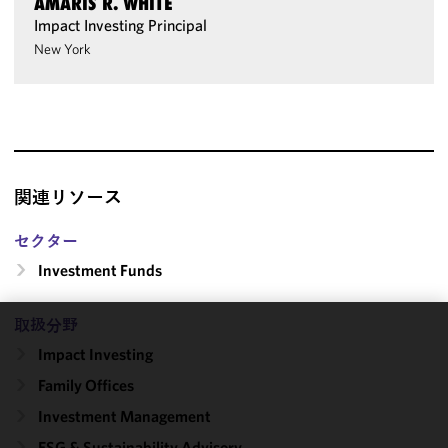
AMARIS R. WHITE
Impact Investing Principal
New York
関連リソース
セクター
Investment Funds
取扱分野
We use
Impact Investing
cookies to
Family Offices
improve the
functionality
Investment Management
and
ESG & Sustainability Advisory