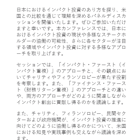
日本におけるインパクト投資のあり方を探り、米
国との比較を通じて理解を深めるパネルディスカ
ッション
を開催いたします。
ぜひご参加
いただけ
ますと幸いです
。本カンファレンスでは、
日本に
おけるインパクト投資
の現状や多様なステークホ
ルダーの
協働
の可能性、さらに各セクターが注目
する領域やインパクト投資に対する多様なアプロ
ーチを取り上げます。
セッションでは、「インパクト・ファースト（イ
ンパクト重視）」
のアプローチと、
その
観点
にお
いてチャリティやフィランソロピーが果たす役割
を考察
します。また
、「ファイナンス・ファース
ト（財務リターン重視）」の
アプローチとの
違い
や、
両方のアプローチ
がどのように
関連
しながら
インパクト創出に貢献し得るのかを議論します。
また、チャリティ、フィランソロピー、民間セク
ター
および
政府
機関
が、インパクト投資の推進に
向けてどのように協働し得るのかについて、米国
における知見や実践事例も交えながら議論を深め
ます。