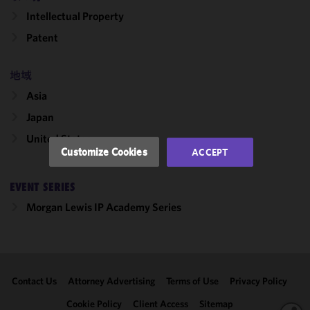
cookies to
Intellectual Property
improve the
Patent
functionality
and
performance
地域
of this site
Asia
in
accordance
Japan
with our
United States
Cookie
Customize Cookies
ACCEPT
Policy
and
Privacy
EVENT SERIES
Policy.
You
may review
Morgan Lewis IP Academy Series
and/or
modify your
cookie
selection by
Contact Us
Attorney Advertising
Terms of Use
Privacy Policy
clicking
"Customize
Cookie Policy
Client Access
Sitemap