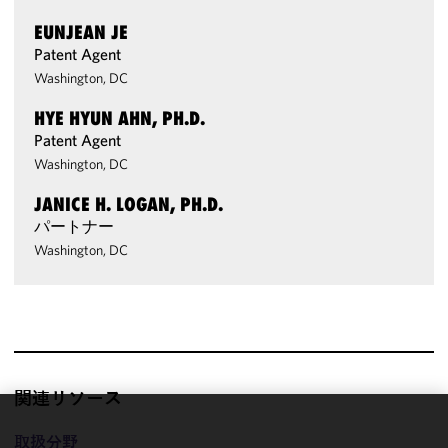
EUNJEAN JE
Patent Agent
Washington, DC
HYE HYUN AHN, PH.D.
Patent Agent
Washington, DC
JANICE H. LOGAN, PH.D.
パートナー
Washington, DC
関連リソース
We use
取扱分野