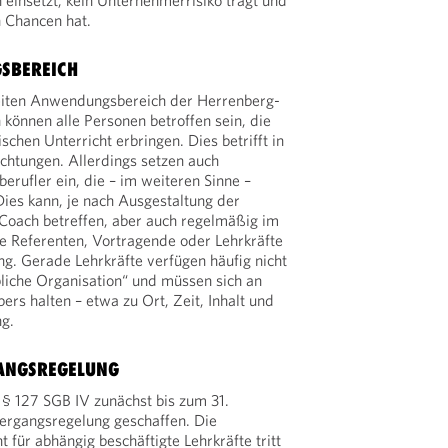
n einsetzt, kein Unternehmerrisiko trägt und
 Chancen hat.
SBEREICH
weiten Anwendungsbereich der Herrenberg-
können alle Personen betroffen sein, die
schen Unterricht erbringen. Dies betrifft in
ichtungen. Allerdings setzen auch
erufler ein, die – im weiteren Sinne –
Dies kann, je nach Ausgestaltung der
n Coach betreffen, aber auch regelmäßig im
 Referenten, Vortragende oder Lehrkräfte
ng. Gerade Lehrkräfte verfügen häufig nicht
bliche Organisation“ und müssen sich an
rs halten – etwa zu Ort, Zeit, Inhalt und
ng.
GANGSREGELUNG
 § 127 SGB IV zunächst bis zum 31.
rgangsregelung geschaffen. Die
t für abhängig beschäftigte Lehrkräfte tritt