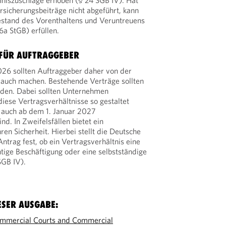
iszuschläge erhoben (§ 24 SGB IV). Hat
rsicherungsbeiträge nicht abgeführt, kann
bestand des Vorenthaltens und Veruntreuens
6a StGB) erfüllen.
FÜR AUFTRAGGEBER
26 sollten Auftraggeber daher von der
auch machen. Bestehende Verträge sollten
den. Dabei sollten Unternehmen
diese Vertragsverhältnisse so gestaltet
 auch ab dem 1. Januar 2027
ind. In Zweifelsfällen bietet ein
ren Sicherheit. Hierbei stellt die Deutsche
ntrag fest, ob ein Vertragsverhältnis eine
htige Beschäftigung oder eine selbstständige
 SGB IV).
ESER AUSGABE:
ommercial Courts and Commercial