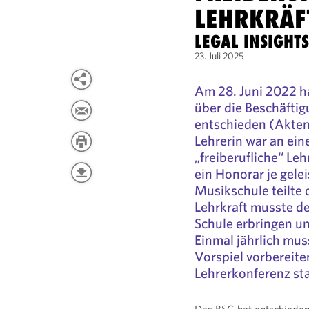
LEHRKRÄF
LEGAL INSIGHT
23. Juli 2025
Am 28. Juni 2022 h
über die Beschäftig
entschieden (Aktenz
Lehrerin war an ein
„freiberufliche“ Leh
ein Honorar je gele
Musikschule teilte d
Lehrkraft musste de
Schule erbringen u
Einmal jährlich muss
Vorspiel vorbereite
Lehrerkonferenz sta