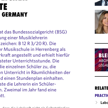
TE
S GERMANY
at das Bundessozialgericht (BSG)
ung einer Musiklehrerin
eichen: B 12 R 3/20 R). Die
er Musikschule in Herrenberg als
rkraft angestellt und erhielt hierfür
BLE
isteter Unterrichtsstunde. Die
ABON
LEGA
ie einzelnen Schüler zu, die
n Unterricht in Räumlichkeiten der
nd einen Stundenplan einhalten.
te die Lehrerin ein Schüler-
RELAT
n. Zweimal im Jahr fand eine
tt.
PRACTI
Labo