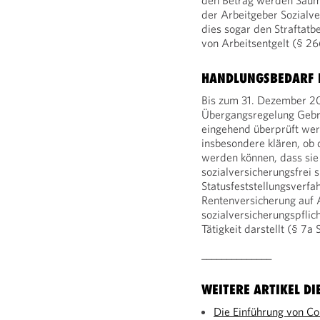
den Betrag werden Säumn
der Arbeitgeber Sozialve
dies sogar den Straftat
von Arbeitsentgelt (§ 26
HANDLUNGSBEDARF 
Bis zum 31. Dezember 20
Übergangsregelung Gebr
eingehend überprüft wer
insbesondere klären, ob 
werden können, dass sie
sozialversicherungsfrei s
Statusfeststellungsverfah
Rentenversicherung auf A
sozialversicherungspflic
Tätigkeit darstellt (§ 7a
______________
WEITERE ARTIKEL DI
Die Einführung von C