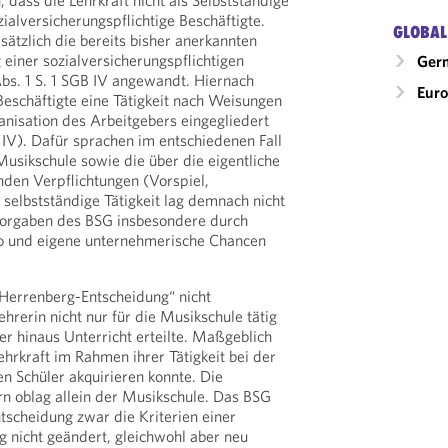
 dass die Lehrkraft nicht als Selbstständige
zialversicherungspflichtige Beschäftigte.
GLOBAL
ätzlich die bereits bisher anerkannten
g einer sozialversicherungspflichtigen
Ger
bs. 1 S. 1 SGB IV angewandt. Hiernach
Eur
eschäftigte eine Tätigkeit nach Weisungen
anisation des Arbeitgebers eingegliedert
B IV). Dafür sprachen im entschiedenen Fall
usikschule sowie die über die eigentliche
nden Verpflichtungen (Vorspiel,
 selbstständige Tätigkeit lag demnach nicht
 Vorgaben des BSG insbesondere durch
o und eigene unternehmerische Chancen
„Herrenberg-Entscheidung“ nicht
hrerin nicht nur für die Musikschule tätig
r hinaus Unterricht erteilte. Maßgeblich
ehrkraft im Rahmen ihrer Tätigkeit bei der
n Schüler akquirieren konnte. Die
rn oblag allein der Musikschule. Das BSG
tscheidung zwar die Kriterien einer
 nicht geändert, gleichwohl aber neu