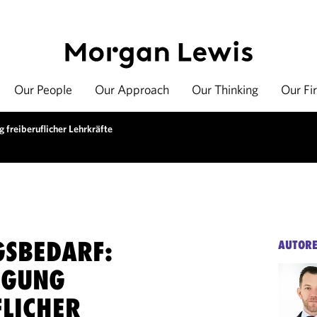
Our People
Our Approach
Our Thinking
Our Fi
 freiberuflicher Lehrkräfte
SBEDARF:
AUTOR
IGUNG
FLICHER