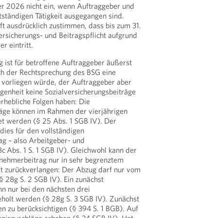
er 2026 nicht ein, wenn Auftraggeber und
stständigen Tätigkeit ausgegangen sind.
t ausdrücklich zustimmen, dass bis zum 31.
sicherungs- und Beitragspflicht aufgrund
r eintritt.
 ist für betroffene Auftraggeber äußerst
ach der Rechtsprechung des BSG eine
 vorliegen würde, der Auftraggeber aber
genheit keine Sozialversicherungsbeiträge
erhebliche Folgen haben: Die
räge können im Rahmen der vierjährigen
t werden (§ 25 Abs. 1 SGB IV). Der
dies für den vollständigen
ag – also Arbeitgeber- und
c Abs. 1 S. 1 SGB IV). Gleichwohl kann der
nehmerbeitrag nur in sehr begrenztem
t zurückverlangen: Der Abzug darf nur vom
(§ 28g S. 2 SGB IV). Ein zunächst
n nur bei den nächsten drei
holt werden (§ 28g S. 3 SGB IV). Zunächst
n zu berücksichtigen (§ 394 S. 1 BGB). Auf