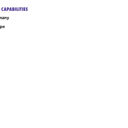
 CAPABILITIES
many
ope