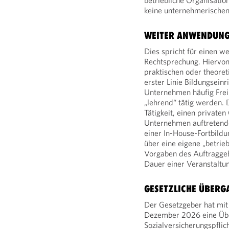
betriebliche Organisatio
keine unternehmerischen
WEITER ANWENDUNG
Dies spricht für einen 
Rechtsprechung. Hiervon 
praktischen oder theoreti
erster Linie Bildungseinr
Unternehmen häufig Freib
„lehrend“ tätig werden. 
Tätigkeit, einen private
Unternehmen auftretende
einer In-House-Fortbildu
über eine eigene „betrie
Vorgaben des Auftraggebe
Dauer einer Veranstaltu
GESETZLICHE ÜBER
Der Gesetzgeber hat mit
Dezember 2026 eine Übe
Sozialversicherungspflich