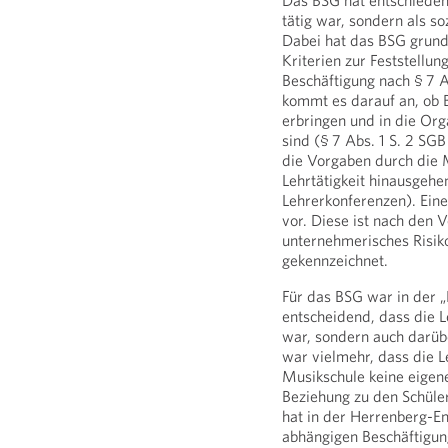
Das BSG hat entschieden,
tätig war, sondern als so
Dabei hat das BSG grunds
Kriterien zur Feststellun
Beschäftigung nach § 7 A
kommt es darauf an, ob B
erbringen und in die Org
sind (§ 7 Abs. 1 S. 2 SG
die Vorgaben durch die M
Lehrtätigkeit hinausgehe
Lehrerkonferenzen). Eine
vor. Diese ist nach den
unternehmerisches Risik
gekennzeichnet.
Für das BSG war in der 
entscheidend, dass die Le
war, sondern auch darübe
war vielmehr, dass die L
Musikschule keine eigene
Beziehung zu den Schüle
hat in der Herrenberg-En
abhängigen Beschäftigung